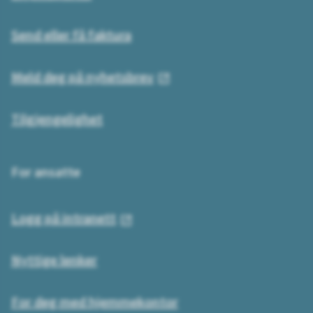
Send eller få faktura
Meld deg på nyhetsbrev
Tilgjengelighet
For ansatte
Logg på intranett
Nyttige lenker
For deg med hjemmekontor