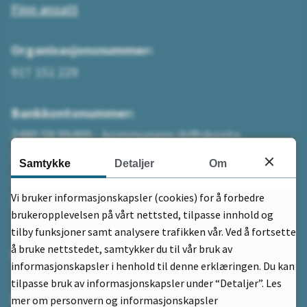
Finn ansatt
Organisasjonsnummer:
917 151 229
Bankkontonummer:
2480 58 99499 - kommunens driftskonto
betaling uten KID
Samtykke
Detaljer
Om
2480.59.59599 - på faktura fra kommunen
Vi bruker informasjonskapsler (cookies) for å forbedre
betaling med KID
brukeropplevelsen på vårt nettsted, tilpasse innhold og
tilby funksjoner samt analysere trafikken vår. Ved å fortsette
å bruke nettstedet, samtykker du til vår bruk av
Adresse
informasjonskapsler i henhold til denne erklæringen. Du kan
tilpasse bruk av informasjonskapsler under “Detaljer”. Les
Postadresse:
mer om personvern og informasjonskapsler