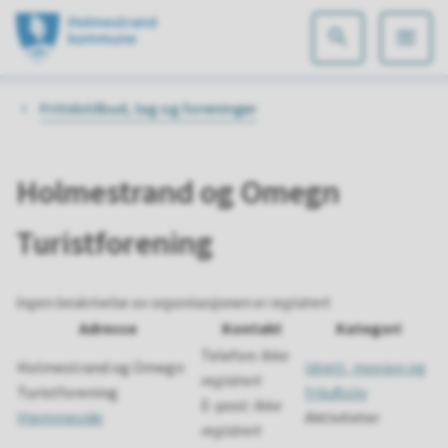
Holmestrand
kommune
Du
Fritidstilbud, lag og foreninger
er
her:
Holmestrand og Omegn
Turistforening
Ingen beskrivelse av organisasjonen er registrert
Adresse
Kontakt
Kategori
Telefon:
Ikke
Holmestrand og Omegn
Idrett, mosjon og
registrert
Turistforening
friluftsliv
E-post:
Ikke
Hjemmeside
Aktiviteter
registrert