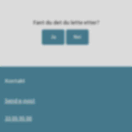
Fant du det du lette etter?
Ja
Nei
Kontakt
Send e-post
33 05 95 00