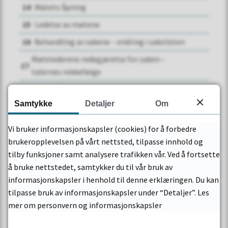
14
Møtets åpning
15
Ledelse av møtene
16
Behandling av sakene – endring i sakslisten
Møtelederens redegjørelse for saken –
17
talernes rekkefølge
18
Ordskiftet
Samtykke
Detaljer
Om
19
Møtelederens stilling under ordskiftet
20
Avgrensing og avslutning av ordskiftet
Vi bruker informasjonskapsler (cookies) for å forbedre
brukeropplevelsen på vårt nettsted, tilpasse innhold og
21
Forslag
tilby funksjoner samt analysere trafikken vår. Ved å fortsette
22
Avstemning
å bruke nettstedet, samtykker du til vår bruk av
23
Prøveavstemning
informasjonskapsler i henhold til denne erklæringen. Du kan
tilpasse bruk av informasjonskapsler under “Detaljer”. Les
24
Stemmemåten
mer om personvern og informasjonskapsler
25
Spørsmål og interpellasjoner
Åpne
26
Føring av møtebok