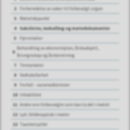
2
Forberedelse av saker til folkevalgt organ
3
Møtetidspunkt
4
Sakslister, innkalling og møtedokumenter
5
Fjernmøter
Behandling av økonomiplan, årsbudsjett,
6
årsregnskap og årsberetning
7
Temamøter
8
Vedtaksførhet
9
Forfall - varamedlemmer
10
Inhabilitet
11
Andre enn folkevalgte som kan ta del i møtet
12
Lyd-/bildeopptak i møter
13
Taushetsplikt