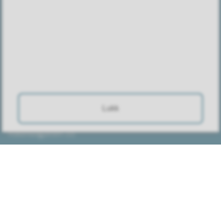
Adresse
Postadresse:
Postboks 312
3081 Holmestrand
Lukk
Besøksadresse:
Rådhusgaten 11
3080 Holmestrand
Finn veien (kart)
Nyttige lenker