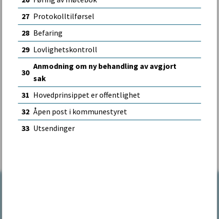
Kun nødvendige
27
Protokolltilførsel
28
Befaring
Godta alle
29
Lovlighetskontroll
Anmodning om ny behandling av avgjort
30
sak
31
Hovedprinsippet er offentlighet
Fant du det du lette etter?
32
Åpen post i kommunestyret
Ja
Nei
33
Utsendinger
Kontakt