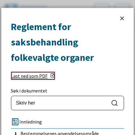
Holmestrand
Reglement for saksbehandling folkevalg
kommune
Reglement for
Du
Reglement for saksbehandling folkevalgte organer
saksbehandling
er
Anmodning om ny behandling
her:
folkevalgte organer
av avgjort sak
Last ned som PDF
Søk i dokumentet
Søk
Innledning
1
Bestemmelsenes anvendelsesområde