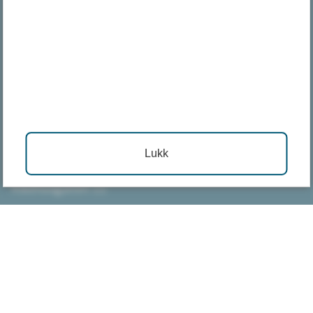
Adresse
Postadresse:
Postboks 312
3081 Holmestrand
Lukk
Besøksadresse:
Rådhusgaten 11
3080 Holmestrand
Finn veien (kart)
Nyttige lenker