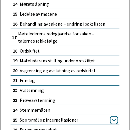
14
Møtets åpning
15
Ledelse av møtene
16
Behandling av sakene – endring i sakslisten
Møtelederens redegjørelse for saken –
17
talernes rekkefølge
18
Ordskiftet
Samtykke
Detaljer
Om
19
Møtelederens stilling under ordskiftet
20
Avgrensing og avslutning av ordskiftet
Vi bruker informasjonskapsler (cookies) for å forbedre
brukeropplevelsen på vårt nettsted, tilpasse innhold og
21
Forslag
tilby funksjoner samt analysere trafikken vår. Ved å fortsette
22
Avstemning
å bruke nettstedet, samtykker du til vår bruk av
23
Prøveavstemning
informasjonskapsler i henhold til denne erklæringen. Du kan
tilpasse bruk av informasjonskapsler under “Detaljer”. Les
24
Stemmemåten
mer om personvern og informasjonskapsler
25
Spørsmål og interpellasjoner
Åpne
26
Føring av møtebok