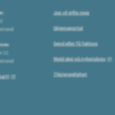
e:
Jeg vil gifte meg
12
Skjemaportal
strand
Send eller få faktura
sse:
n 11
Meld deg på nyhetsbrev
strand
Tilgjengelighet
kart)