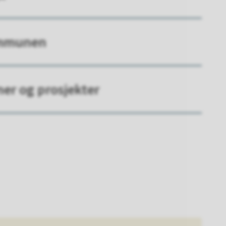
ommunen
ner og prosjekter