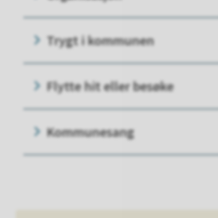
Trygt i kommunen
Flytte hit eller besøke
Kommunesang