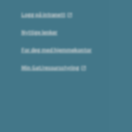
Logg på intranett
Nyttige lenker
For deg med hjemmekontor
Min Gat/ressursstyring