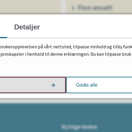
Finn ansatt
Detaljer
brukeropplevelsen på vårt nettsted, tilpasse innhold og tilby funk
Fant du det du lette etter?
sjonskapsler i henhold til denne erklæringen. Du kan tilpasse bru
Ja
Nei
Godta alle
Nyttige lenker