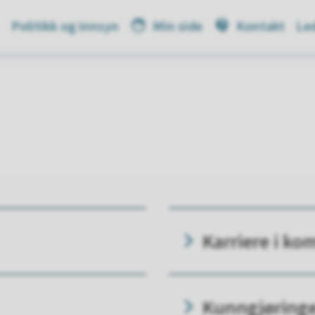
Politikk og innsyn
Min side
Kontakt
Led
Karriere i k
Kunngjøring