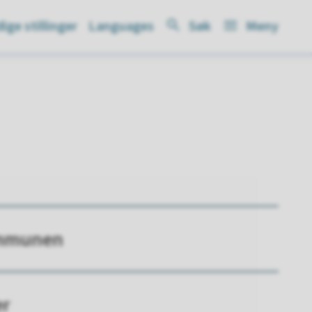
ige stillinger
Languages
Søk
Meny
ommunen
er