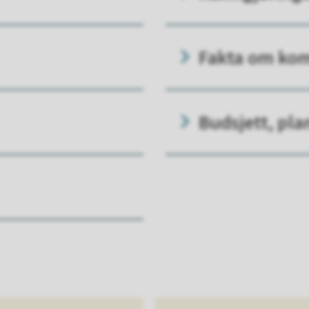
Fakta om k
Budsjett, pla