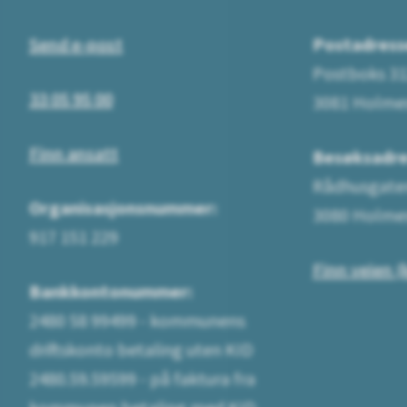
Send e-post
Postadress
Postboks 3
33 05 95 00
3081 Holme
Finn ansatt
Besøksadre
Rådhusgate
Organisasjonsnummer:
3080 Holme
917 151 229
Finn veien (
Bankkontonummer:
2480 58 99499 - kommunens
driftskonto betaling uten KID
2480.59.59599 - på faktura fra