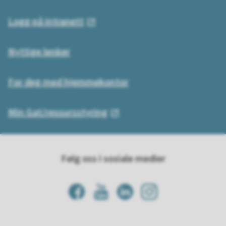
Logg på intranett
Nyttige lenker
For deg med hjemmekontor
Min Gat/ressursstyring
Følg oss i sosiale medier