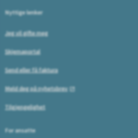
Nyttige lenker
Jeg vil gifte meg
Skjemaportal
Send eller få faktura
Meld deg på nyhetsbrev
Tilgjengelighet
For ansatte