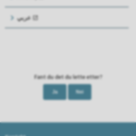
عربي
Fant du det du lette etter?
Ja
Nei