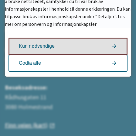
å bruke nettstedet, samtykker du til vår bruk av
betaling med KID
informasjonskapsler i henhold til denne erklæringen. Du kan
tilpasse bruk av informasjonskapsler under “Detaljer”. Les
mer om personvern og informasjonskapsler
Adresse
Kun nødvendige
Postadresse:
Postboks 312
Godta alle
3081 Holmestrand
Besøksadresse:
Rådhusgaten 11
3080 Holmestrand
Finn veien (kart)