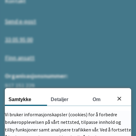
Kontakt
Send e-post
33 05 95 00
Finn ansatt
Organisasjonsnummer:
917 151 229
Samtykke
Detaljer
Om
Bankkontonummer:
2480 58 99499 - kommunens driftskonto
Vi bruker informasjonskapsler (cookies) for å forbedre
brukeropplevelsen på vårt nettsted, tilpasse innhold og
betaling uten KID
tilby funksjoner samt analysere trafikken vår. Ved å fortsette
2480.59.59599 - på faktura fra kommunen