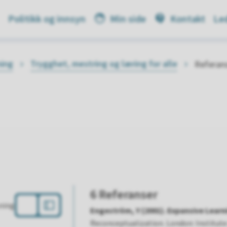
Politikk og innsyn
Min side
Kontakt
Led
ning
Trygghet, mestring og læring for alle
Referan
6 Referanser
sning
Engeström, Y (2001). Expansive Learn
Reconceptualization. London: Institute 