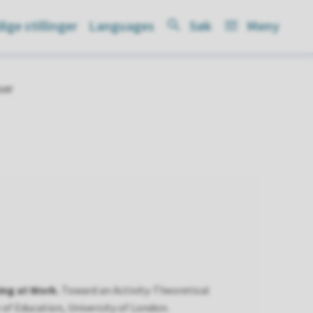
ige stillinger
Languages
Søk
Meny
ser
ing at Work.
Toward an Activity-Theoretical
of Education, University of London.