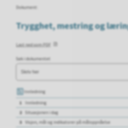
Dokument
:
Trygghet, mestring og læring
Last ned som PDF
Søk i dokumentet
Innledning
1
Innledning
2
Situasjonen i dag
3
Visjon, mål og indikatorer på måloppnåelse