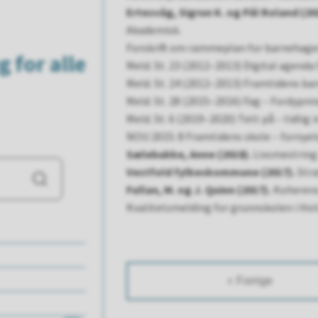
Ertesvåg, Sigrun K. og Pål Roland (20
Akademisk.
Forskrift om rammeplan for barnehagen
 for alle
Meld. St. 23 (2012–2013) Digital agenda 
Meld. St. 24 (2012–2013) Framtidens ba
Meld. St. 28 (2015–2016) Fag – Fordypni
Meld. St. 6 (2019–2020) Tett på – tidlig
NOU 2015: 8 Framtidens skole – fornyel
Sælebakke, Anne (2018).
Livsmestring i
Vestfold fylkeskommune (2017).
Stra
Søk
Fullan, M. og J. Quinn (2017).
Koherens
Kvalitetsmelding for grunnskolen i H
Forrige