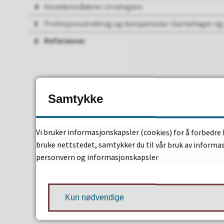
4
Hovedområdene i strategien
5
Profesjonsutvikling og kompetanse i barnehager og
6
Referanser
Samtykke
Vi bruker informasjonskapsler (cookies) for å forbedre 
bruke nettstedet, samtykker du til vår bruk av informa
personvern og informasjonskapsler
Kun nødvendige