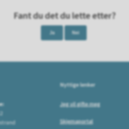
Fant du det du lette etter?
Ja
Nei
Nyttige lenker
e:
Jeg vil gifte meg
12
Skjemaportal
strand