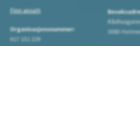
Finn ansatt
Besøksadre
Rådhusgate
Organisasjonsnummer:
3080 Holme
917 151 229
Finn veien (
Bankkontonummer:
2480 58 99499 - kommunens
driftskonto betaling uten KID
2480.59.59599 - på faktura fra
kommunen betaling med KID