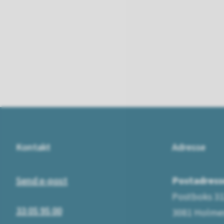
Kontakt
Adresse
Send e-post
Postadress
Postboks 3
33 05 95 00
3081 Holme