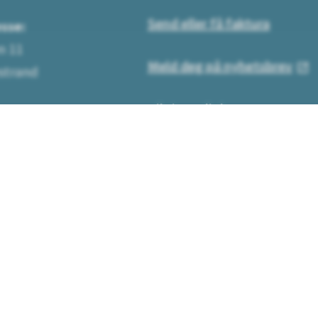
Send eller få faktura
sse:
n 11
Meld deg på nyhetsbrev
strand
Tilgjengelighet
kart)