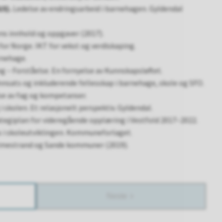
15).
Ledelse av endringsarbeid i barnehagen. Gyldendal
s innhold og oppgaver (2017).
for Norge. IKT for vekst og verdiskaping.
rnehage.
ng – Forståelse. En fornyelse av Kunnskapsløftet.
 innsats og inkluderende fellesskap i barnehage, skole og SFO.
se av fag og kompetanser.
 skolen. Et relasjonelt perspektiv. Gyldendal.
tegiplan for videregående opplæring i Vestfold 2017–2022.
 i skoleutviklingen. Kommuneforlaget.
olmestrand og Sande kommuner (2019).
Neste