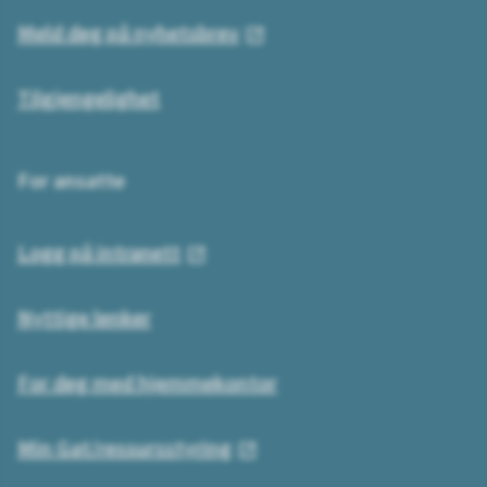
Meld deg på nyhetsbrev
Tilgjengelighet
For ansatte
Logg på intranett
Nyttige lenker
For deg med hjemmekontor
Min Gat/ressursstyring