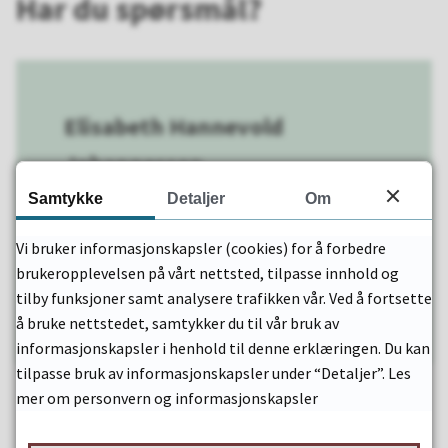
Har du spørsmål?
Elisabeth Hannevold
Johannessen
Samtykke
Detaljer
Om
Virksomhetsleder
Vi bruker informasjonskapsler (cookies) for å forbedre
E-post
Send e-post
brukeropplevelsen på vårt nettsted, tilpasse innhold og
Mobil
92 69 33 16
tilby funksjoner samt analysere trafikken vår. Ved å fortsette
å bruke nettstedet, samtykker du til vår bruk av
informasjonskapsler i henhold til denne erklæringen. Du kan
tilpasse bruk av informasjonskapsler under “Detaljer”. Les
mer om personvern og informasjonskapsler
Fant du det du lette etter?