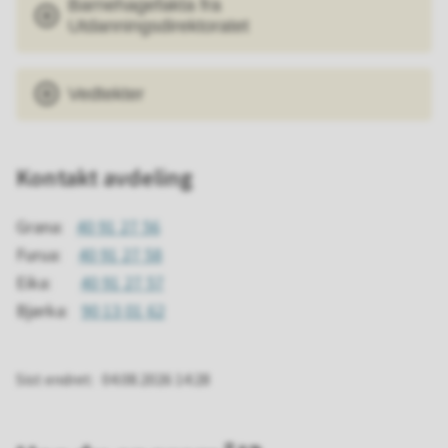
Barnehagefakta fra
Utdanningsdirektoratet
Vedtekter
Kontakt avdeling
Grana:
40 91 27 56
Furua:
40 91 27 58
Eika:
40 91 27 57
Bjørka:
90 13 01 62
Sist endret
04.08.2026 14:28