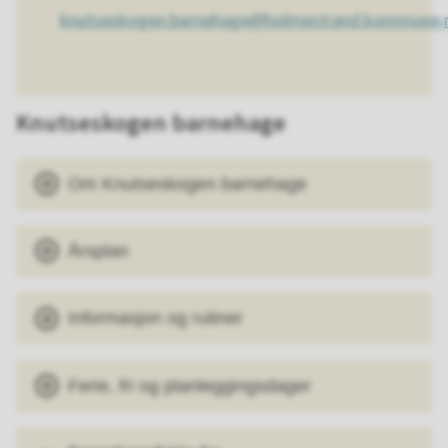
knutseskogen.barnehage@holmestrand.kommune.
Knutseskogen barnehage
Om Knutseskogen barnehage
Årsplan
Informasjon og rutiner
Ferie, fri og planleggingsdager