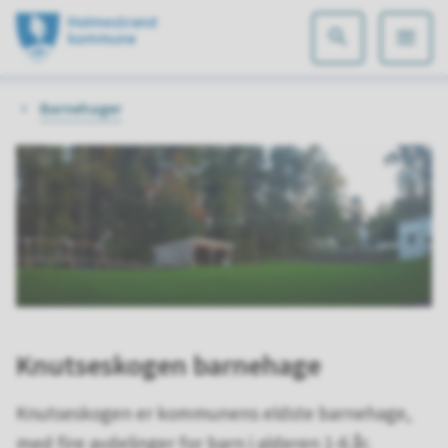
Holmestrand
kommune
Du
Barnehager
er
her:
Knutseskogen barnehage
Knutseskogen er kommunens eldste barnehage,
med fire avdelinger for barn i alderen 1-6 år.