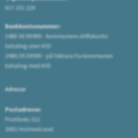
917 151 229
Bankkontonummer:
2480 58 99499 - kommunens driftskonto
betaling uten KID
2480.59.59599 - på faktura fra kommunen
betaling med KID
Adresse
Postadresse:
Postboks 312
3081 Holmestrand