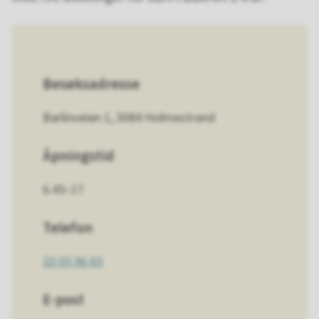
Besøksadresse
Barlinveien 1, 3084 Holmestrand
Åpningstid
6.45–17
Telefon
33 05 96 65
E-post