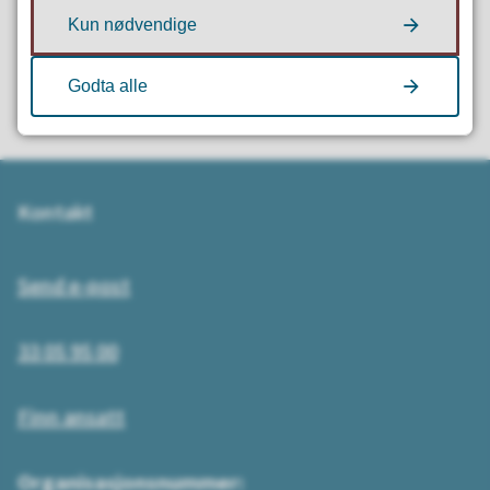
Kun nødvendige
Ja
Nei
Godta alle
Kontakt
Send e-post
33 05 95 00
Finn ansatt
Organisasjonsnummer: