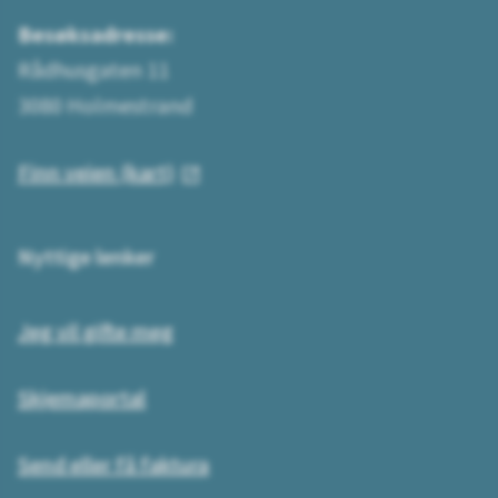
Besøksadresse:
Rådhusgaten 11
3080 Holmestrand
Finn veien (kart)
Nyttige lenker
Jeg vil gifte meg
Skjemaportal
Send eller få faktura