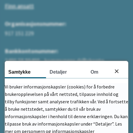
Finn ansatt
Organisasjonsnummer:
917 151 229
Bankkontonummer:
2480 58 99499 - kommunens driftskonto
betaling uten KID
Samtykke
Detaljer
Om
2480.59.59599 - på faktura fra kommunen
Vi bruker informasjonskapsler (cookies) for å forbedre
betaling med KID
brukeropplevelsen på vårt nettsted, tilpasse innhold og
tilby funksjoner samt analysere trafikken vår. Ved å fortsette
å bruke nettstedet, samtykker du til vår bruk av
Adresse
informasjonskapsler i henhold til denne erklæringen. Du kan
tilpasse bruk av informasjonskapsler under “Detaljer”. Les
Postadresse:
mer om personvern og informasjonskapsler