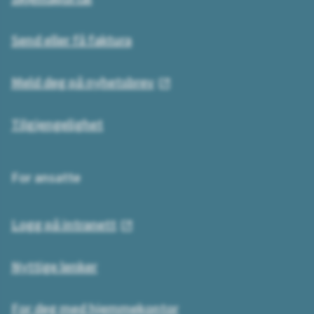
Send eller få faktura
Meld deg på nyhetsbrev
Tilgjengelighet
For ansatte
Logg på intranett
Nyttige lenker
For deg med hjemmekontor