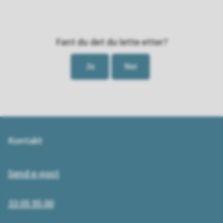
Fant du det du lette etter?
Ja
Nei
Kontakt
Send e-post
33 05 95 00