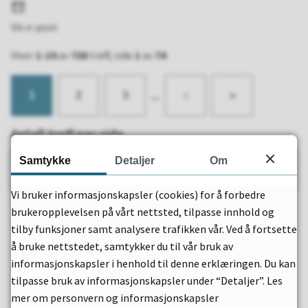
E-
post
Vis e-post
Viser
1-10
av
738
treff, side
1
av
74
...
1
2
3
›
»
Antall treff per side
Samtykke
Detaljer
Om
10
Vi bruker informasjonskapsler (cookies) for å forbedre
brukeropplevelsen på vårt nettsted, tilpasse innhold og
tilby funksjoner samt analysere trafikken vår. Ved å fortsette
å bruke nettstedet, samtykker du til vår bruk av
informasjonskapsler i henhold til denne erklæringen. Du kan
tilpasse bruk av informasjonskapsler under “Detaljer”. Les
mer om personvern og informasjonskapsler