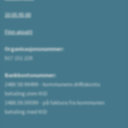
33 05 95 00
Finn ansatt
Organisasjonsnummer:
917 151 229
Bankkontonummer:
2480 58 99499 - kommunens driftskonto
betaling uten KID
2480.59.59599 - på faktura fra kommunen
betaling med KID