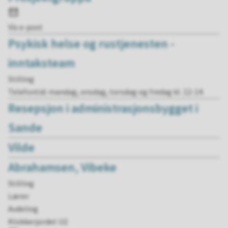
E-
post
Vis e-post
Psykisk helse og rustjenesten -
inntaksteam
Stilling
Telefontid: mandag, onsdag, torsdag og fredag kl. 12-14.
Resepsjon i administrasjonsbygget i
Sande
Vilde
Abrahamsen, Vibeke
Stilling
Lærer
Avdeling
Klokkerjordet U2