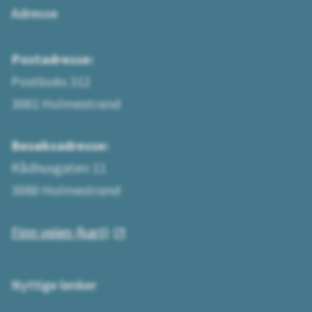
Adresse
Postadresse:
Postboks 312
3081 Holmestrand
Besøksadresse:
Rådhusgaten 11
3080 Holmestrand
Finn veien (kart)
Nyttige lenker