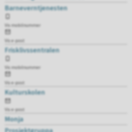
Barneverntjenesten
Mobil
Vis mobilnummer
E-
post
Vis e-post
Frisklivssentralen
Mobil
Vis mobilnummer
E-
post
Vis e-post
Kulturskolen
E-
post
Vis e-post
Monja
Prosjektgruppa