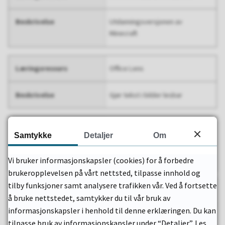
Utdanningsversjonen av
Minecraft
Office Lens
Gjør tekst i bilder lesbar
OneNote App
Samtykke
Detaljer
Om
App-versjonen av OneNote
Vi bruker informasjonskapsler (cookies) for å forbedre
brukeropplevelsen på vårt nettsted, tilpasse innhold og
tilby funksjoner samt analysere trafikken vår. Ved å fortsette
Palette@Home
å bruke nettstedet, samtykker du til vår bruk av
informasjonskapsler i henhold til denne erklæringen. Du kan
Interiørdesign
tilpasse bruk av informasjonskapsler under “Detaljer”. Les