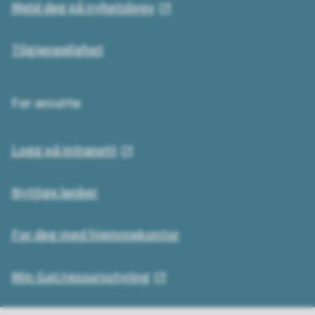
Meld deg på nyhetsbrev
Tilgjengelighet
For ansatte
Logg på intranett
Nyttige lenker
For deg med hjemmekontor
Min Gat/ressursstyring