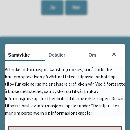
Ja
Nei
Kontakt
Samtykke
Detaljer
Om
Send e-post
Vi bruker informasjonskapsler (cookies) for å forbedre
brukeropplevelsen på vårt nettsted, tilpasse innhold og
tilby funksjoner samt analysere trafikken vår. Ved å fortsette
33 05 95 00
å bruke nettstedet, samtykker du til vår bruk av
informasjonskapsler i henhold til denne erklæringen. Du kan
Finn ansatt
tilpasse bruk av informasjonskapsler under “Detaljer”. Les
mer om personvern og informasjonskapsler
Organisasjonsnummer: