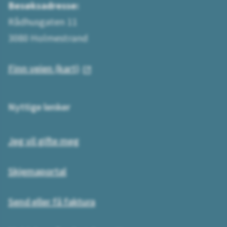
Besøksadresse:
Rådhusgaten 11
3080 Holmestrand
Finn veien (kart)
Nyttige lenker
Jeg vil gifte meg
Skjemaportal
Send eller få faktura