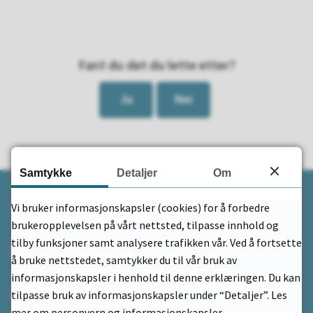
Fant du det du lette etter?
Ja
Nei
Samtykke
Detaljer
Om
Kontakt
Vi bruker informasjonskapsler (cookies) for å forbedre
brukeropplevelsen på vårt nettsted, tilpasse innhold og
tilby funksjoner samt analysere trafikken vår. Ved å fortsette
Send e-post
å bruke nettstedet, samtykker du til vår bruk av
informasjonskapsler i henhold til denne erklæringen. Du kan
33 05 95 00
tilpasse bruk av informasjonskapsler under “Detaljer”. Les
mer om personvern og informasjonskapsler