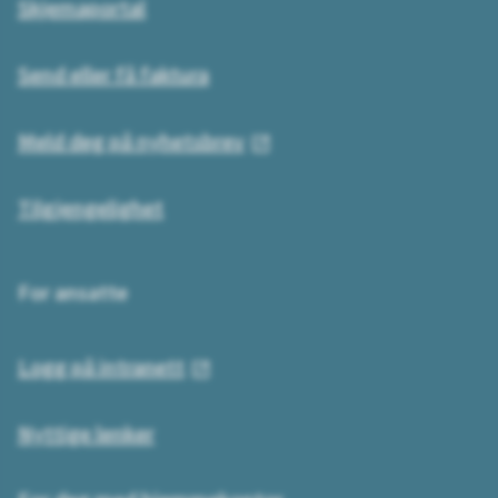
Skjemaportal
Send eller få faktura
Meld deg på nyhetsbrev
Tilgjengelighet
For ansatte
Logg på intranett
Nyttige lenker