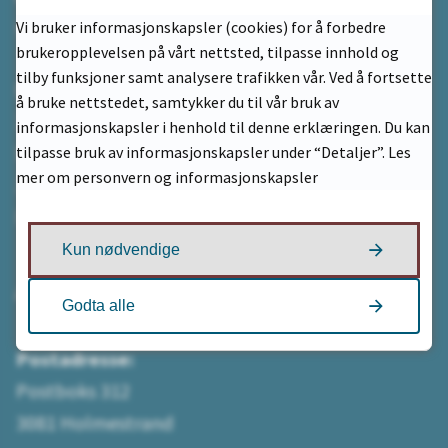
917 151 229
Vi bruker informasjonskapsler (cookies) for å forbedre
brukeropplevelsen på vårt nettsted, tilpasse innhold og
tilby funksjoner samt analysere trafikken vår. Ved å fortsette
Bankkontonummer:
å bruke nettstedet, samtykker du til vår bruk av
2480 58 99499 - kommunens driftskonto
informasjonskapsler i henhold til denne erklæringen. Du kan
betaling uten KID
tilpasse bruk av informasjonskapsler under “Detaljer”. Les
mer om personvern og informasjonskapsler
2480.59.59599 - på faktura fra kommunen
betaling med KID
Kun nødvendige
Adresse
Godta alle
Postadresse:
Postboks 312
3081 Holmestrand