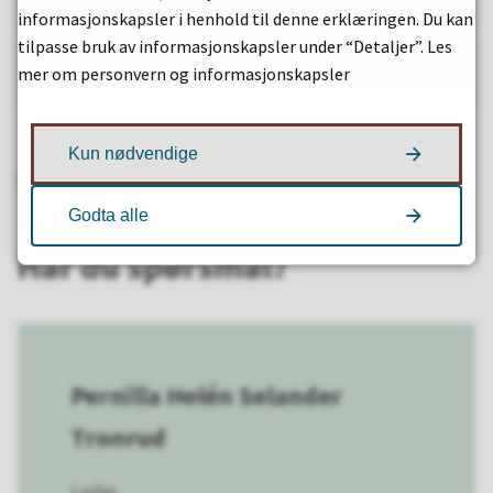
Språk
informasjonskapsler i henhold til denne erklæringen. Du kan
tilpasse bruk av informasjonskapsler under “Detaljer”. Les
mer om personvern og informasjonskapsler
Vigselsattest
Kun nødvendige
Sist endret
23.04.2026 09:50
Godta alle
Har du spørsmål?
Pernilla Helén Selander
Tronrud
Leder