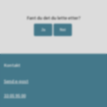
Fant du det du lette etter?
Ja
Nei
Kontakt
Send e-post
33 05 95 00