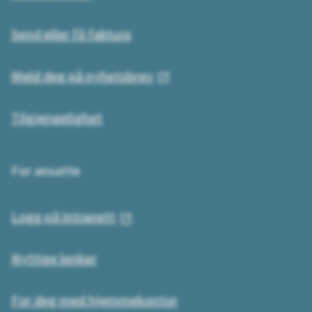
Send eller få faktura
Meld deg på nyhetsbrev
Tilgjengelighet
For ansatte
Logg på intranett
Nyttige lenker
For deg med hjemmekontor