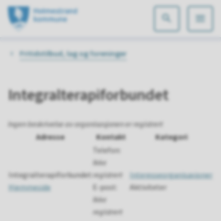
Holmestrand
kommune
Du
Fritidstilbud, lag og foreninger
er
her:
Integralterapiforbundet
Ingen beskrivelse av organisasjonen er registrert
Adresse
Kontakt
Kategori
Telefon:
Ikke
Integralterapiforbundet
registrert
Interesseorganisasjoner
Hjemmeside
E-post:
Aktiviteter
Ikke
registrert