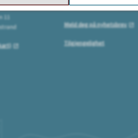
Send eller få faktura
sse:
n 11
Meld deg på nyhetsbrev
strand
Tilgjengelighet
kart)