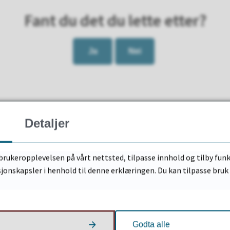
Fant du det du lette etter?
Ja
Nei
Detaljer
Nyttige lenker
brukeropplevelsen på vårt nettsted, tilpasse innhold og tilby funk
sjonskapsler i henhold til denne erklæringen. Du kan tilpasse bru
e:
Jeg vil gifte meg
12
Skjemaportal
strand
Godta alle