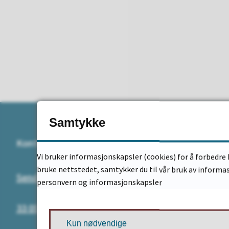
Samtykke
Kontakt
Adresse
Vi bruker informasjonskapsler (cookies) for å forbedre 
bruke nettstedet, samtykker du til vår bruk av informa
Send e-post
Postadress
personvern og informasjonskapsler
Postboks 3
33 05 95 00
3081 Holme
Kun nødvendige