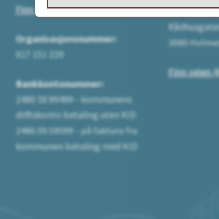
Finn ansatt
Besøksadre
Rådhusgate
Organisasjonsnummer:
3080 Holme
917 151 229
Finn veien (
Bankkontonummer:
2480 58 99499 - kommunens
driftskonto betaling uten KID
2480.59.59599 - på faktura fra
kommunen betaling med KID