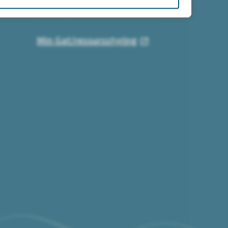
For deg med hjemmekontor
Min Gat/ressursstyring