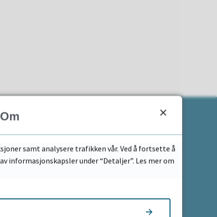
Om
For ansatte
sjoner samt analysere trafikken vår. Ved å fortsette å
k av informasjonskapsler under “Detaljer”. Les mer om
Logg på intranett
Nyttige lenker