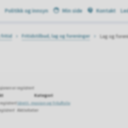
Politikk og innsyn
Min side
Kontakt
Led
fritid
Fritidstilbud, lag og foreninger
Lag og foren
jonen er registrert
kt
Kategori
registrert
Idrett, mosjon og friluftsliv
egistrert
Aktiviteter