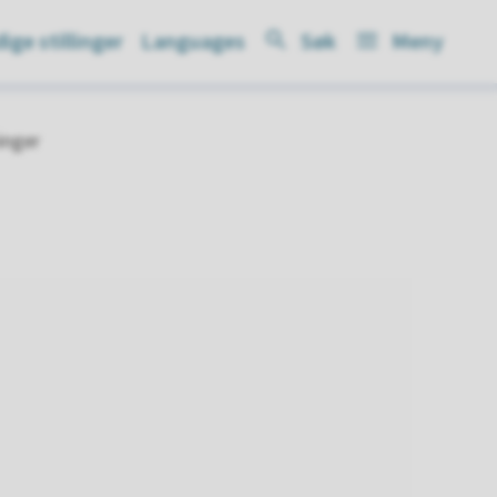
ige stillinger
Languages
Søk
Meny
inger