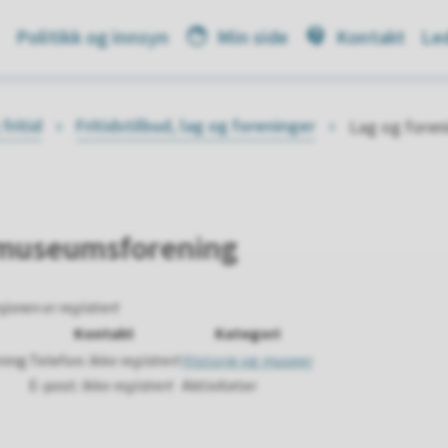
Politikk og innsyn
Min side
Kontakt
Led
fritid
Fritidstilbud, lag og foreninger
Lag og foren
museumsforening
jonen er registrert
Kontakt
Kategori
ning
Telefon:
Ikke registrert
Historie og museer
E-post:
Ikke registrert
Aktiviteter