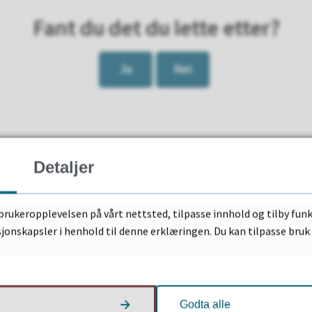
Fant du det du lette etter?
Ja
Nei
Detaljer
Nyttige lenker
brukeropplevelsen på vårt nettsted, tilpasse innhold og tilby funk
sjonskapsler i henhold til denne erklæringen. Du kan tilpasse bru
e:
Jeg vil gifte meg
12
Skjemaportal
strand
Godta alle