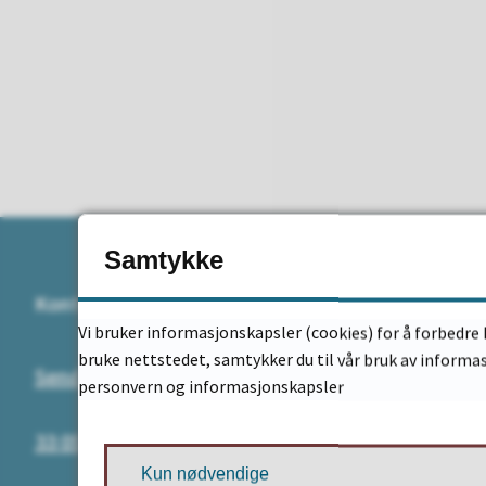
Samtykke
Kontakt
Adresse
Vi bruker informasjonskapsler (cookies) for å forbedre 
bruke nettstedet, samtykker du til vår bruk av informa
Send e-post
Postadress
personvern og informasjonskapsler
Postboks 3
33 05 95 00
3081 Holme
Kun nødvendige