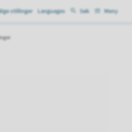
ige stillinger
Languages
Søk
Meny
inger