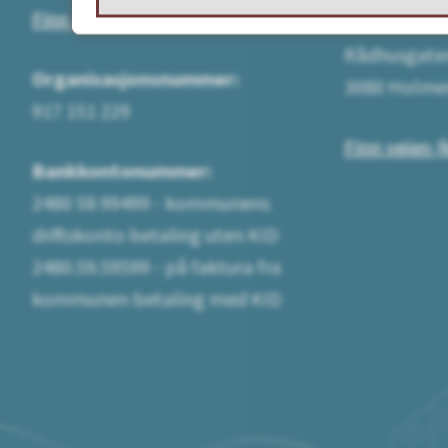
Finn ansatt
Besøksadre
Rådhusgate
Organisasjonsnummer:
3080 Holme
917 151 229
Finn veien (
Bankkontonummer:
2480 58 99499 - kommunens
driftskonto betaling uten KID
2480.59.59599 - på faktura fra
kommunen betaling med KID