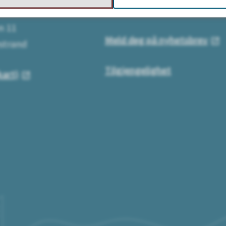
Send eller få faktura
sse:
n 11
Meld deg på nyhetsbrev
strand
Tilgjengelighet
kart)