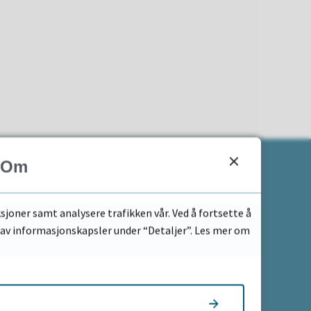
Om
For ansatte
sjoner samt analysere trafikken vår. Ved å fortsette å
k av informasjonskapsler under “Detaljer”. Les mer om
Logg på intranett
Nyttige lenker