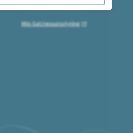
For deg med hjemmekontor
Min Gat/ressursstyring