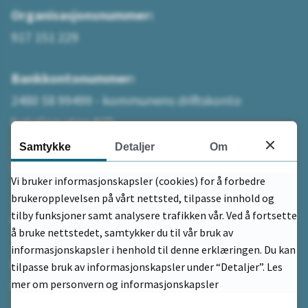
Organisasjonsnummer:
917 151 229
Bankkontonummer:
2480 58 99499 - kommunens driftskonto
betaling uten KID
2480.59.59599 - på faktura fra kommunen
Samtykke
Detaljer
Om
betaling med KID
Vi bruker informasjonskapsler (cookies) for å forbedre
brukeropplevelsen på vårt nettsted, tilpasse innhold og
tilby funksjoner samt analysere trafikken vår. Ved å fortsette
Adresse
å bruke nettstedet, samtykker du til vår bruk av
informasjonskapsler i henhold til denne erklæringen. Du kan
Postadresse:
tilpasse bruk av informasjonskapsler under “Detaljer”. Les
mer om personvern og informasjonskapsler
Postboks 312
3081 Holmestrand