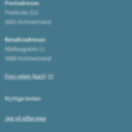
Postadresse:
Postboks 312
3081 Holmestrand
Besøksadresse:
Rådhusgaten 11
3080 Holmestrand
Finn veien (kart)
Nyttige lenker
Jeg vil gifte meg