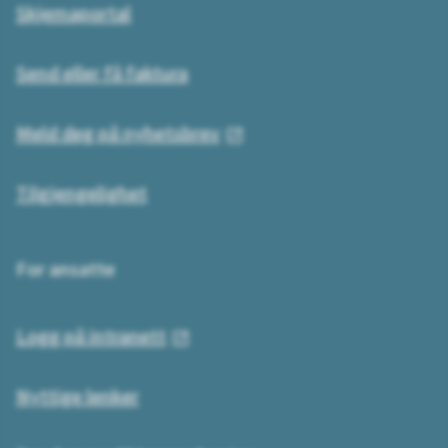
Skjemaportal
Send eller få faktura
Meld deg på nyhetsbrev
Tilgjengelighet
For ansatte
Logg på intranett
Nyttige lenker