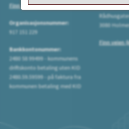
Finn ansatt
Besøksadre
Rådhusgate
Organisasjonsnummer:
3080 Holme
917 151 229
Finn veien (
Bankkontonummer:
2480 58 99499 - kommunens
driftskonto betaling uten KID
2480.59.59599 - på faktura fra
kommunen betaling med KID