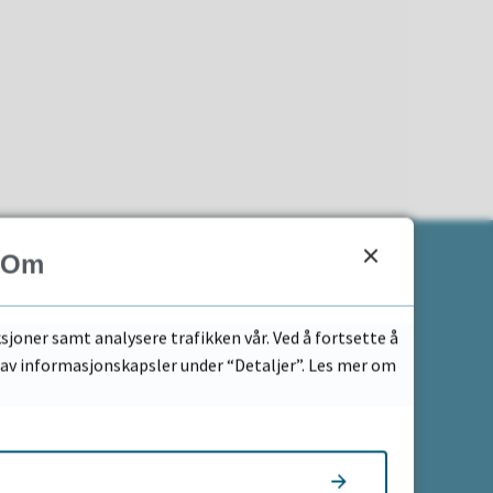
Om
For ansatte
sjoner samt analysere trafikken vår. Ved å fortsette å
k av informasjonskapsler under “Detaljer”. Les mer om
Logg på intranett
Nyttige lenker