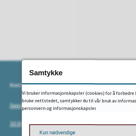
Samtykke
Kontakt
Adresse
Vi bruker informasjonskapsler (cookies) for å forbedre 
bruke nettstedet, samtykker du til vår bruk av informa
Send e-post
Postadress
personvern og informasjonskapsler
Postboks 3
33 05 95 00
3081 Holme
Kun nødvendige