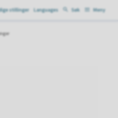
ige stillinger
Languages
Søk
Meny
inger