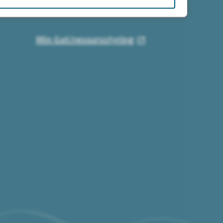
For deg med hjemmekontor
Min Gat/ressursstyring