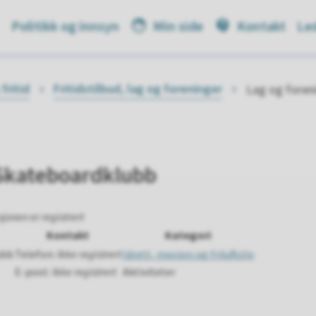
Politikk og innsyn
Min side
Kontakt
Led
fritid
Fritidstilbud, lag og foreninger
Lag og foren
Skateboardklubb
jonen er registrert
Kontakt
Kategori
ubb
Telefon:
Ikke registrert
Idrett, mosjon og friluftsliv
E-post:
Ikke registrert
Aktiviteter