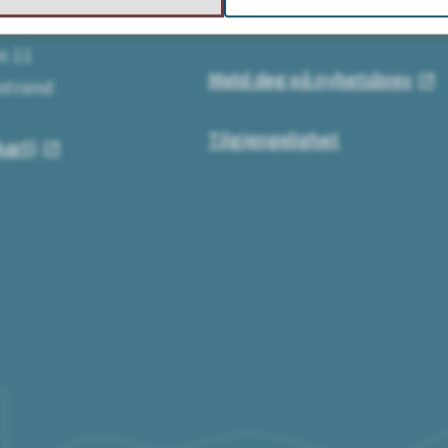
Send eller få faktura
sse:
n 11
Meld deg på nyhetsbrev
strand
Tilgjengelighet
kart)