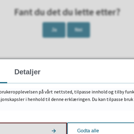
Fant du det du lette etter?
Ja
Nei
Detaljer
Nyttige lenker
brukeropplevelsen på vårt nettsted, tilpasse innhold og tilby funk
sjonskapsler i henhold til denne erklæringen. Du kan tilpasse bru
e:
Jeg vil gifte meg
12
Skjemaportal
strand
Godta alle